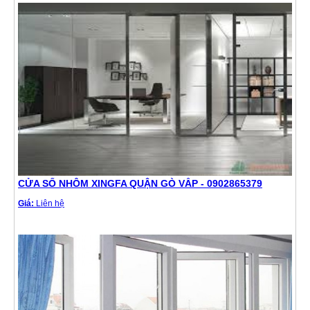
CỬA SỔ NHÔM XINGFA QUẬN GÒ VẤP - 0902865379
Giá:
Liên hệ