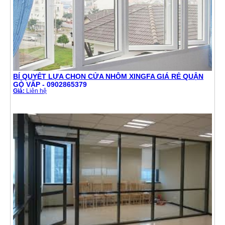
BÍ QUYẾT LỰA CHỌN CỬA NHÔM XINGFA GIÁ RẺ QUẬN
GÒ VẤP - 0902865379
Giá:
Liên hệ