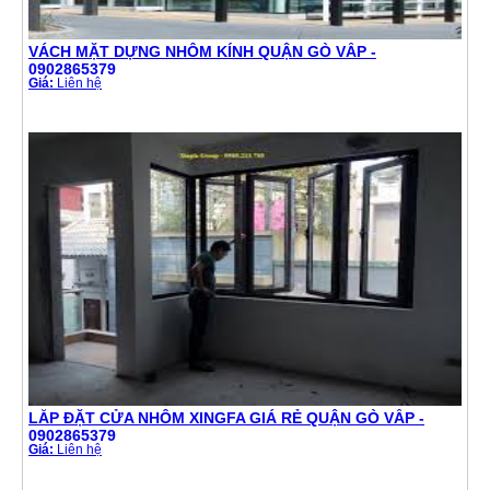
VÁCH MẶT DỰNG NHÔM KÍNH QUẬN GÒ VẤP -
0902865379
Giá:
Liên hệ
LẮP ĐẶT CỬA NHÔM XINGFA GIÁ RẺ QUẬN GÒ VẤP -
0902865379
Giá:
Liên hệ