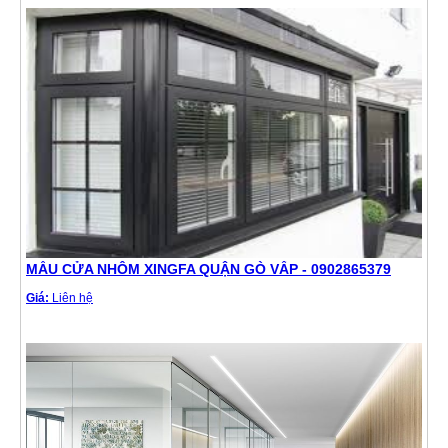
MẪU CỬA NHÔM XINGFA QUẬN GÒ VẤP - 0902865379
Giá:
Liên hệ