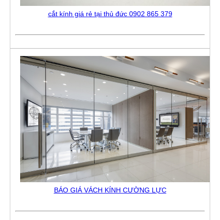
cắt kính giá rẻ tại thủ đức 0902 865 379
BÁO GIÁ VÁCH KÍNH CƯỜNG LỰC