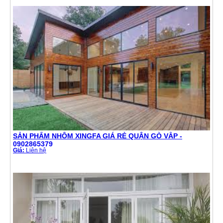
SẢN PHẨM NHÔM XINGFA GIÁ RẺ QUẬN GÒ VẤP -
0902865379
Giá:
Liên hệ