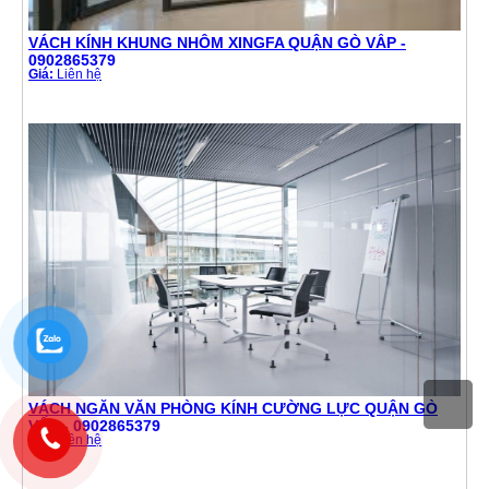
VÁCH KÍNH KHUNG NHÔM XINGFA QUẬN GÒ VẤP -
0902865379
Giá:
Liên hệ
VÁCH NGĂN VĂN PHÒNG KÍNH CƯỜNG LỰC QUẬN GÒ
VẤP - 0902865379
Giá:
Liên hệ