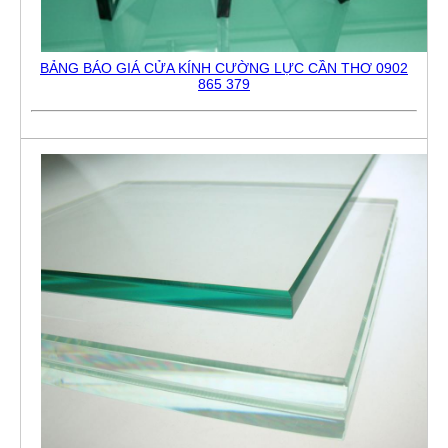
BẢNG BÁO GIÁ CỬA KÍNH CƯỜNG LỰC CẦN THƠ 0902
865 379