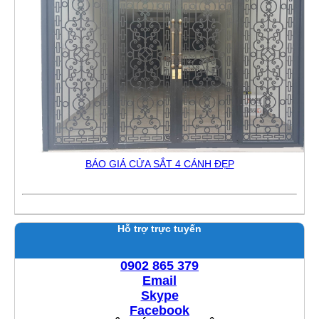
BÁO GIÁ CỬA SẮT 4 CÁNH ĐẸP
Hỗ trợ trực tuyến
0902 865 379
Email
Skype
Facebook