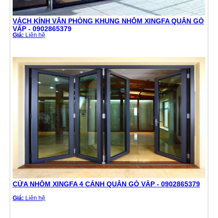
VÁCH KÍNH VĂN PHÒNG KHUNG NHÔM XINGFA QUẬN GÒ
VẤP - 0902865379
Giá:
Liên hệ
CỬA NHÔM XINGFA 4 CÁNH QUẬN GÒ VẤP - 0902865379
Giá:
Liên hệ