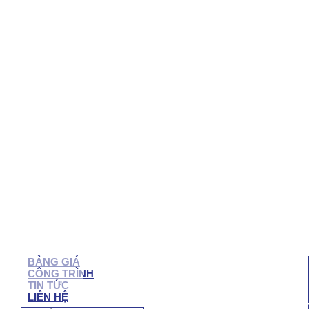
QUẬN 7
QUẬN 6
QUẬN 5
QUẬN 4
QUẬN 3
QUẬN 2
BẠC LIÊU
SÓC TRĂNG
TRÀ VINH
CẦN THƠ
HẬU GIANG
BẾN TRE
VĨNH LONG
TIỀN GIANG
LONG AN
TÂY NINH
BÌNH PHƯỚC
BIÊN HÒA
VŨNG TÀU
BÌNH DƯƠNG
ĐỒNG NAI
NHÔM KÍNH NHƠN TRẠCH
BẢNG GIÁ
CÔNG TRÌNH
TIN TỨC
LIÊN HỆ