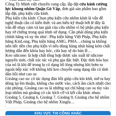
Công Ty Minh việt chuyên cung cấp, lắp đặt
cửa kính cường
lực khung nhôm Quận Gò Vấp
, đơn giá sản phẩm bao gồm
lắp đặt, phụ kiện cửa kính.
Phụ kiện cửa kính: Chọn phụ kiện cửa nhôm kính là vấn đề
nghệ thuật cần có kiến thức và am hiểu kỹ thuật bởi lẽ đây là
vấn đề nhạy cảm và lan giải của cửa nhôm vì bộ phận phụ kiện
hay rở chứng trong quá trình sử dụng. Cần phải dùng phụ kiện
chính hãng và uy tín như : Phụ kiện hãng Việt Pháp, Phụ kiện
hãng KinLong, Phụ kiện hãng AMG, PMA…chúng ta không
nên tiếc tiền cho phụ kiện vì nếu dùng hàng nhái hàng kém chất
lượng dẫn đến khóa hay hóc, cửa hay sệ do bản lề…
Keo silicone: là hợp chất tổng hợp được sản xuất từ silicone
nguyên sinh, chất xúc tác và phụ gia đặc biệt. Đặc tính hóa học
của nó là khi để trong lọ có dạng hồ lỏng nhưng khi bơm ra
ngoài tiếp xúc với không khí keo chuyển sang dạng rắn có tính
đàn hồi như cao su
Gioăng cao su: có tác dụng đàn hồi giúp cửa kín khít, mở ra hay
đóng lại êm thuận, không cho nước vào, cách âm cách nhiệt cho
căn phòng. Gioăng cao su là những sọi chỉ bằng cao su tùy vào
loại nhôm mà gioăng có các kích cỡ và kết cấu khác nhau:
Gioăng 5, Gioăng 6, Gioăng 7, Gioăng 9, Gioăng cho hệ nhôm
Việt Pháp, Gioăng cho hệ nhôm Xingfa…
KHU VỰC THI CÔNG KHÁC