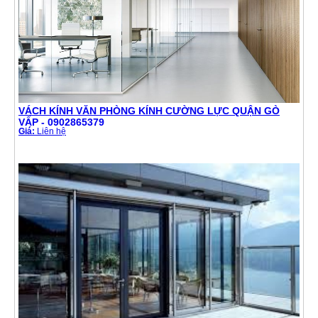
VÁCH KÍNH VĂN PHÒNG KÍNH CƯỜNG LỰC QUẬN GÒ
VẤP - 0902865379
Giá:
Liên hệ