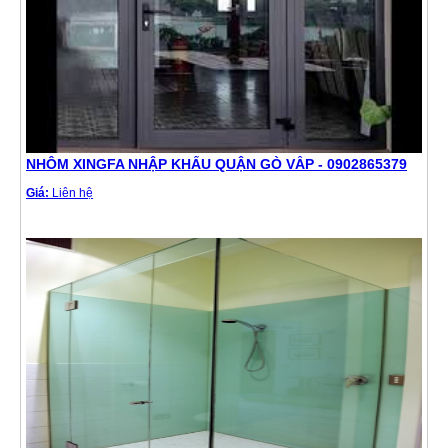
NHÔM XINGFA NHẬP KHẨU QUẬN GÒ VẤP - 0902865379
Giá:
Liên hệ