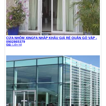
CỬA NHÔM XINGFA NHẬP KHẨU GIÁ RẺ QUẬN GÒ VẤP -
0902865379
Giá:
Liên hệ