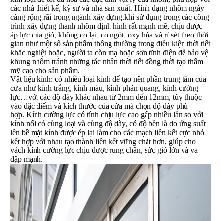
các nhà thiết kế, kỹ sư và nhà sản xuất. Hình dạng nhôm ngày
càng rộng rãi trong ngành xây dựng.khi sử dụng trong các công
trình xây dựng thanh nhôm định hình rất mạnh mẽ, chịu được
áp lực của gió, không co lại, co ngót, oxy hóa và rỉ sét theo thời
gian như một số sản phẩm thông thường trong điều kiện thời tiết
khắc nghiệt hoặc, người ta còn mạ hoặc sơn tĩnh điện để bảo vệ
khung nhôm tránh những tác nhân thời tiết đồng thời tạo thẩm
mỹ cao cho sản phẩm.
Vật liệu kính: có nhiều loại kính để tạo nên phần trung tâm của
cửa như kính trắng, kính màu, kính phản quang, kính cường
lực…với các độ dày khác nhau từ 2mm đến 12mm, tùy thuộc
vào đặc điểm và kích thước của cửa mà chọn độ dày phù
hợp. Kính cường lực có tính chịu lực cao gấp nhiều lần so với
kính nổi có cùng loại và cùng độ dày, có độ bền là do ứng suất
lên bề mặt kính được ép lại làm cho các mạch liên kết cực nhỏ
kết hợp với nhau tạo thành liên kết vững chặt hơn, giúp cho
vách kính cường lực chịu được rung chấn, sức gió lớn và va
đập mạnh.