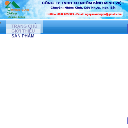
TRANG CHỦ
GIỚI THIỆU
SẢN PHẨM
CỬA NHÔM KÍNH, CỬA NHỰA LỎI THÉP
CỬA NHÔM XINGFA
CỬA NHỰA LỎI THÉP
CỬA KÍNH CƯỜNG LỰC ( LỀ SÀN)
NONE
CỬA ĐI NHÔM TUNGSHIN
CỬA CUỐN ĐỨC
NONE
CỬA KÉO ĐÀI LOAN
CỬA TỰ ĐỘNG
MẶT DỰNG KÍNH, VÁCH NGĂN KÍNH CƯỜNG LỰC
VÁCH NGĂN KÍNH CƯỜNG LỰC
VÁCH NGĂN NHÔM KÍNH
VÁCH KÍNH VĂN PHÒNG
VÁCH KÍNH CÁCH ÂM
VÁCH KÍNH PHÒNG TẮM
PHÒNG TẮM KÍNH CƯỜNG LỰC
VÁCH KÍNH TRANG TRÍ