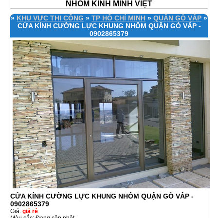
NHÔM KÍNH MINH VIỆT
»
KHU VỰC THI CÔNG
»
TP HỒ CHÍ MINH
»
QUẬN GÒ VẤP
»
CỬA KÍNH CƯỜNG LỰC KHUNG NHÔM QUẬN GÒ VẤP -
0902865379
CỬA KÍNH CƯỜNG LỰC KHUNG NHÔM QUẬN GÒ VẤP -
0902865379
Giá:
giá rẻ