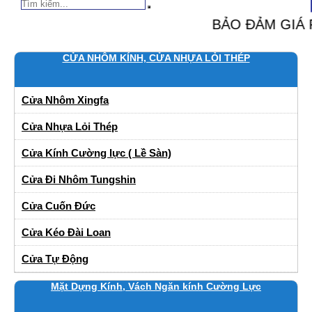
BẢO ĐẢM GIÁ RẺ NHẤT - CHẤT 
CỬA NHÔM KÍNH, CỬA NHỰA LỎI THÉP
Cửa Nhôm Xingfa
Cửa Nhựa Lỏi Thép
Cửa Kính Cường lực ( Lề Sàn)
Cửa Đi Nhôm Tungshin
Cửa Cuốn Đức
Cửa Kéo Đài Loan
Cửa Tự Động
Mặt Dựng Kính, Vách Ngăn kính Cường Lực