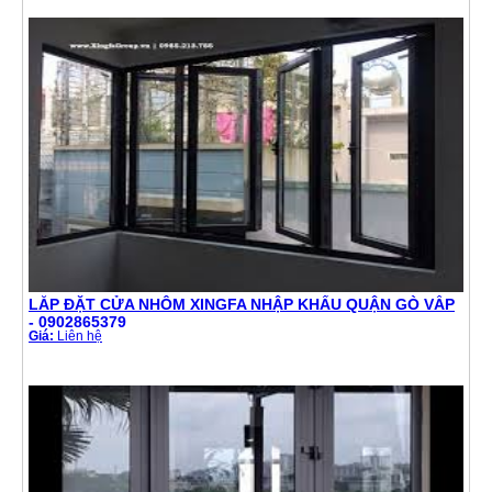
LẮP ĐẶT CỬA NHÔM XINGFA NHẬP KHẨU QUẬN GÒ VẤP
- 0902865379
Giá:
Liên hệ