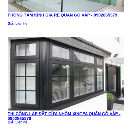
PHÒNG TẮM KÍNH GIÁ RẺ QUẬN GÒ VẤP - 0902865379
Giá:
Liên hệ
THI CÔNG LẮP ĐẶT CỬA NHÔM XINGFA QUẬN GÒ VẤP -
0902865379
Giá:
Liên hệ