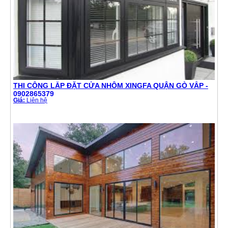
THI CÔNG LẮP ĐẶT CỬA NHÔM XINGFA QUẬN GÒ VẤP -
0902865379
Giá:
Liên hệ