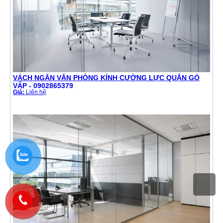
VÁCH NGĂN VĂN PHÒNG KÍNH CƯỜNG LỰC QUẬN GÒ
VẤP - 0902865379
Giá:
Liên hệ