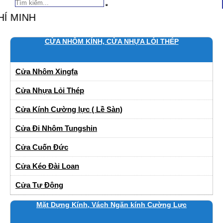
BẢO ĐẢM
CỬA NHÔM KÍNH, CỬA NHỰA LỎI THÉP
Cửa Nhôm Xingfa
Cửa Nhựa Lỏi Thép
Cửa Kính Cường lực ( Lề Sàn)
Cửa Đi Nhôm Tungshin
Cửa Cuốn Đức
Cửa Kéo Đài Loan
Cửa Tự Động
Mặt Dựng Kính, Vách Ngăn kính Cường Lực