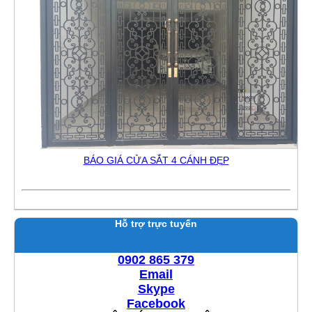
BÁO GIÁ CỬA SẮT 4 CÁNH ĐẸP
Hỗ trợ trực tuyến
0902 865 379
Email
Skype
Facebook