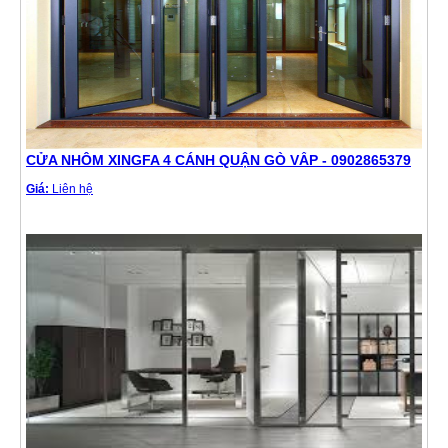
CỬA NHÔM XINGFA 4 CÁNH QUẬN GÒ VẤP - 0902865379
Giá:
Liên hệ