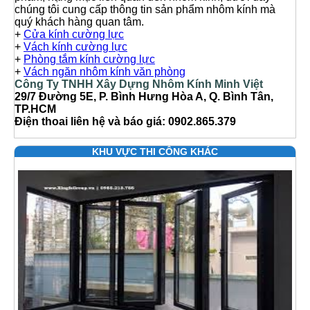
chúng tôi cung cấp thông tin sản phẩm nhôm kính mà
quý khách hàng quan tâm.
+
Cửa kính cường lực
+
Vách kính cường lực
+
Phòng tắm kính cường lực
+
Vách ngăn nhôm kính văn phòng
Công Ty TNHH Xây Dựng Nhôm Kính Minh Việt
29/7 Đường 5E, P. Bình Hưng Hòa A, Q. Bình Tân,
TP.HCM
Điện thoai liên hệ và báo giá: 0902.865.379
KHU VỰC THI CÔNG KHÁC