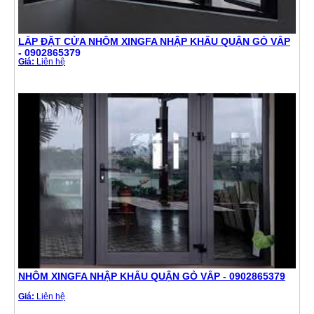
LẮP ĐẶT CỬA NHÔM XINGFA NHẬP KHẨU QUẬN GÒ VẤP
- 0902865379
Giá:
Liên hệ
NHÔM XINGFA NHẬP KHẨU QUẬN GÒ VẤP - 0902865379
Giá:
Liên hệ