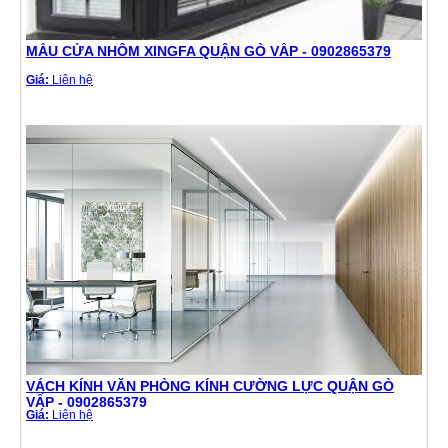
MẪU CỬA NHÔM XINGFA QUẬN GÒ VẤP - 0902865379
Giá:
Liên hệ
VÁCH KÍNH VĂN PHÒNG KÍNH CƯỜNG LỰC QUẬN GÒ
VẤP - 0902865379
Giá:
Liên hệ