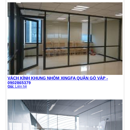
VÁCH KÍNH KHUNG NHÔM XINGFA QUẬN GÒ VẤP -
0902865379
Giá:
Liên hệ