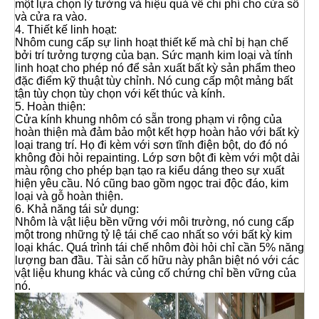
một lựa chọn lý tưởng và hiệu quả về chi phí cho cửa sổ
và cửa ra vào.
4. Thiết kế linh hoạt:
Nhôm cung cấp sự linh hoạt thiết kế mà chỉ bị hạn chế
bởi trí tưởng tượng của bạn. Sức mạnh kim loại và tính
linh hoạt cho phép nó để sản xuất bất kỳ sản phẩm theo
đặc điểm kỹ thuật tùy chỉnh. Nó cung cấp một mảng bất
tận tùy chọn tùy chọn với kết thúc và kính.
5. Hoàn thiện:
Cửa kính khung nhôm có sẵn trong phạm vi rộng của
hoàn thiện mà đảm bảo một kết hợp hoàn hảo với bất kỳ
loại trang trí. Họ đi kèm với sơn tĩnh điện bột, do đó nó
không đòi hỏi repainting. Lớp sơn bột đi kèm với một dải
màu rộng cho phép bạn tạo ra kiểu dáng theo sự xuất
hiện yêu cầu. Nó cũng bao gồm ngọc trai độc đáo, kim
loại và gỗ hoàn thiện.
6. Khả năng tái sử dụng:
Nhôm là vật liệu bền vững với môi trường, nó cung cấp
một trong những tỷ lệ tái chế cao nhất so với bất kỳ kim
loại khác. Quá trình tái chế nhôm đòi hỏi chỉ cần 5% năng
lượng ban đầu. Tài sản cố hữu này phân biệt nó với các
vật liệu khung khác và củng cố chứng chỉ bền vững của
nó.