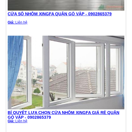
CỬA SỔ NHÔM XINGFA QUẬN GÒ VẤP - 0902865379
Giá:
Liên hệ
BÍ QUYẾT LỰA CHỌN CỬA NHÔM XINGFA GIÁ RẺ QUẬN
GÒ VẤP - 0902865379
Giá:
Liên hệ