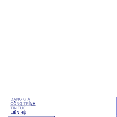
QUẬN 7
QUẬN 6
QUẬN 5
QUẬN 4
QUẬN 3
QUẬN 2
BẠC LIÊU
SÓC TRĂNG
TRÀ VINH
CẦN THƠ
HẬU GIANG
BẾN TRE
VĨNH LONG
TIỀN GIANG
LONG AN
TÂY NINH
BÌNH PHƯỚC
BIÊN HÒA
VŨNG TÀU
BÌNH DƯƠNG
ĐỒNG NAI
NHÔM KÍNH NHƠN TRẠCH
BẢNG GIÁ
CÔNG TRÌNH
TIN TỨC
LIÊN HỆ