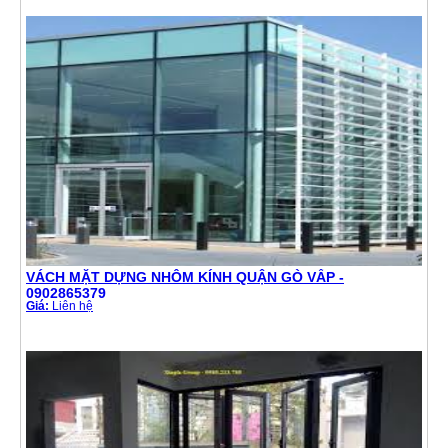
VÁCH MẶT DỰNG NHÔM KÍNH QUẬN GÒ VẤP -
0902865379
Giá:
Liên hệ