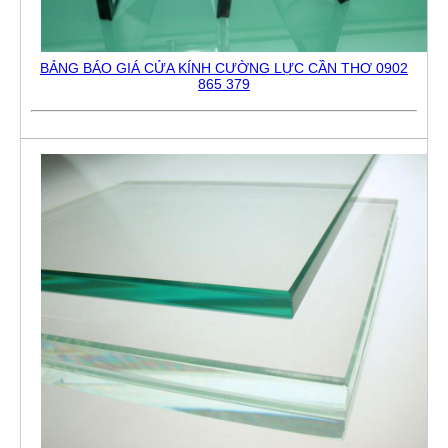
BẢNG BÁO GIÁ CỬA KÍNH CƯỜNG LỰC CẦN THƠ 0902
865 379