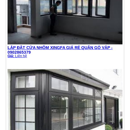
LẮP ĐẶT CỬA NHÔM XINGFA GIÁ RẺ QUẬN GÒ VẤP -
0902865379
Giá:
Liên hệ