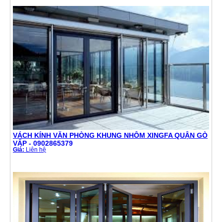
VÁCH KÍNH VĂN PHÒNG KHUNG NHÔM XINGFA QUẬN GÒ
VẤP - 0902865379
Giá:
Liên hệ