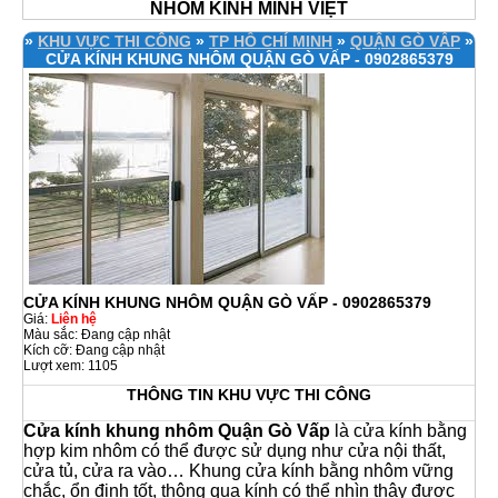
NHÔM KÍNH MINH VIỆT
»
KHU VỰC THI CÔNG
»
TP HỒ CHÍ MINH
»
QUẬN GÒ VẤP
»
CỬA KÍNH KHUNG NHÔM QUẬN GÒ VẤP - 0902865379
CỬA KÍNH KHUNG NHÔM QUẬN GÒ VẤP - 0902865379
Giá:
Liên hệ
Màu sắc: Đang cập nhật
Kích cỡ: Đang cập nhật
Lượt xem: 1105
THÔNG TIN KHU VỰC THI CÔNG
Cửa kính khung nhôm Quận Gò Vấp
là cửa kính bằng
hợp kim nhôm có thể được sử dụng như cửa nội thất,
cửa tủ, cửa ra vào… Khung cửa kính bằng nhôm vững
chắc, ổn định tốt, thông qua kính có thể nhìn thây được