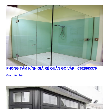
PHÒNG TẮM KÍNH GIÁ RẺ QUẬN GÒ VẤP - 0902865379
Giá:
Liên hệ