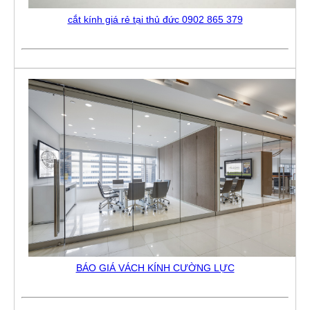
cắt kính giá rẻ tại thủ đức 0902 865 379
BÁO GIÁ VÁCH KÍNH CƯỜNG LỰC