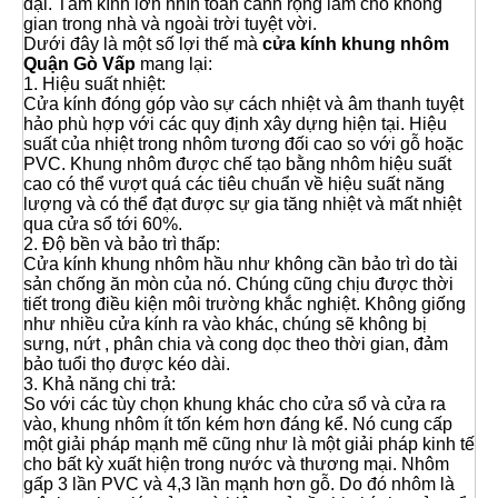
đại. Tấm kính lớn nhìn toàn cảnh rộng làm cho không
gian trong nhà và ngoài trời tuyệt vời.
Dưới đây là một số lợi thế mà
cửa kính khung nhôm
Quận Gò Vấp
mang lại:
1. Hiệu suất nhiệt:
Cửa kính đóng góp vào sự cách nhiệt và âm thanh tuyệt
hảo phù hợp với các quy định xây dựng hiện tại. Hiệu
suất của nhiệt trong nhôm tương đối cao so với gỗ hoặc
PVC. Khung nhôm được chế tạo bằng nhôm hiệu suất
cao có thể vượt quá các tiêu chuẩn về hiệu suất năng
lượng và có thể đạt được sự gia tăng nhiệt và mất nhiệt
qua cửa sổ tới 60%.
2. Độ bền và bảo trì thấp:
Cửa kính khung nhôm hầu như không cần bảo trì do tài
sản chống ăn mòn của nó. Chúng cũng chịu được thời
tiết trong điều kiện môi trường khắc nghiệt. Không giống
như nhiều cửa kính ra vào khác, chúng sẽ không bị
sưng, nứt , phân chia và cong dọc theo thời gian, đảm
bảo tuổi thọ được kéo dài.
3. Khả năng chi trả:
So với các tùy chọn khung khác cho cửa sổ và cửa ra
vào, khung nhôm ít tốn kém hơn đáng kể. Nó cung cấp
một giải pháp mạnh mẽ cũng như là một giải pháp kinh tế
cho bất kỳ xuất hiện trong nước và thương mại. Nhôm
gấp 3 lần PVC và 4,3 lần mạnh hơn gỗ. Do đó nhôm là