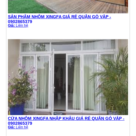
SẢN PHẨM NHÔM XINGFA GIÁ RẺ QUẬN GÒ VẤP -
0902865379
Giá:
Liên hệ
CỬA NHÔM XINGFA NHẬP KHẨU GIÁ RẺ QUẬN GÒ VẤP -
0902865379
Giá:
Liên hệ