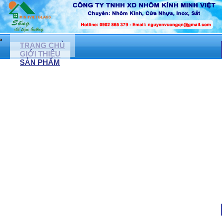
TRANG CHỦ
GIỚI THIỆU
SẢN PHẨM
CỬA NHÔM KÍNH, CỬA NHỰA LỎI THÉP
CỬA NHÔM XINGFA
CỬA NHỰA LỎI THÉP
CỬA KÍNH CƯỜNG LỰC ( LỀ SÀN)
NONE
CỬA ĐI NHÔM TUNGSHIN
CỬA CUỐN ĐỨC
NONE
CỬA KÉO ĐÀI LOAN
CỬA TỰ ĐỘNG
MẶT DỰNG KÍNH, VÁCH NGĂN KÍNH CƯỜNG LỰC
VÁCH NGĂN KÍNH CƯỜNG LỰC
VÁCH NGĂN NHÔM KÍNH
VÁCH KÍNH VĂN PHÒNG
VÁCH KÍNH CÁCH ÂM
VÁCH KÍNH PHÒNG TẮM
PHÒNG TẮM KÍNH CƯỜNG LỰC
VÁCH KÍNH TRANG TRÍ