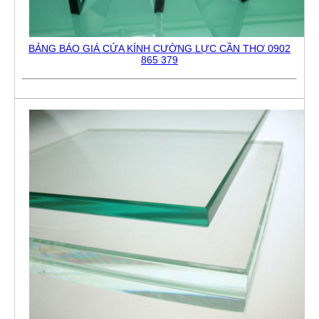
BẢNG BÁO GIÁ CỬA KÍNH CƯỜNG LỰC CẦN THƠ 0902
865 379