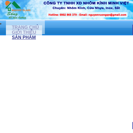
TRANG CHỦ
GIỚI THIỆU
SẢN PHẨM
CỬA NHÔM KÍNH, CỬA NHỰA LỎI THÉP
CỬA NHÔM XINGFA
CỬA NHỰA LỎI THÉP
CỬA KÍNH CƯỜNG LỰC ( LỀ SÀN)
NONE
CỬA ĐI NHÔM TUNGSHIN
CỬA CUỐN ĐỨC
NONE
CỬA KÉO ĐÀI LOAN
CỬA TỰ ĐỘNG
MẶT DỰNG KÍNH, VÁCH NGĂN KÍNH CƯỜNG LỰC
VÁCH NGĂN KÍNH CƯỜNG LỰC
VÁCH NGĂN NHÔM KÍNH
VÁCH KÍNH VĂN PHÒNG
VÁCH KÍNH CÁCH ÂM
VÁCH KÍNH PHÒNG TẮM
PHÒNG TẮM KÍNH CƯỜNG LỰC
VÁCH KÍNH TRANG TRÍ