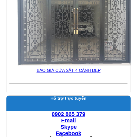
BÁO GIÁ CỬA SẮT 4 CÁNH ĐẸP
Hỗ trợ trực tuyến
0902 865 379
Email
Skype
Facebook