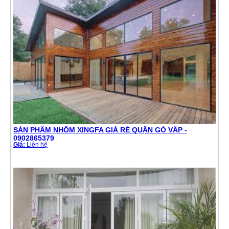
SẢN PHẨM NHÔM XINGFA GIÁ RẺ QUẬN GÒ VẤP -
0902865379
Giá:
Liên hệ