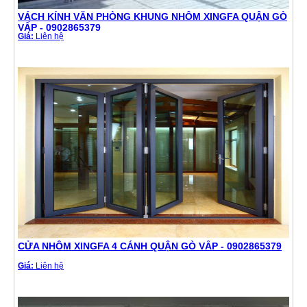
VÁCH KÍNH VĂN PHÒNG KHUNG NHÔM XINGFA QUẬN GÒ
VẤP - 0902865379
Giá:
Liên hệ
CỬA NHÔM XINGFA 4 CÁNH QUẬN GÒ VẤP - 0902865379
Giá:
Liên hệ