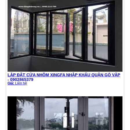
LẮP ĐẶT CỬA NHÔM XINGFA NHẬP KHẨU QUẬN GÒ VẤP
- 0902865379
Giá:
Liên hệ