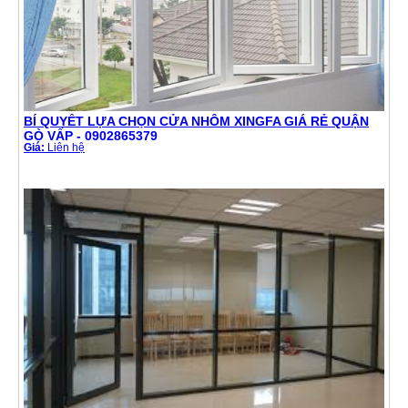
BÍ QUYẾT LỰA CHỌN CỬA NHÔM XINGFA GIÁ RẺ QUẬN
GÒ VẤP - 0902865379
Giá:
Liên hệ