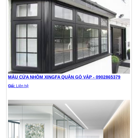
MẪU CỬA NHÔM XINGFA QUẬN GÒ VẤP - 0902865379
Giá:
Liên hệ