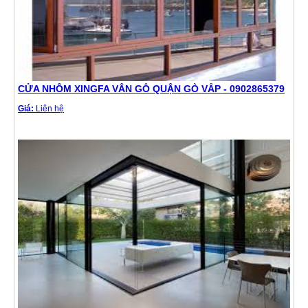
CỬA NHÔM XINGFA VÂN GỖ QUẬN GÒ VẤP - 0902865379
Giá:
Liên hệ