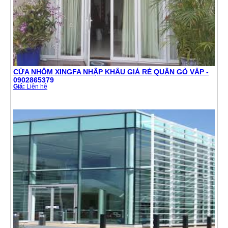
CỬA NHÔM XINGFA NHẬP KHẨU GIÁ RẺ QUẬN GÒ VẤP -
0902865379
Giá:
Liên hệ