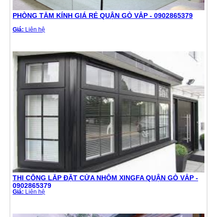
PHÒNG TẮM KÍNH GIÁ RẺ QUẬN GÒ VẤP - 0902865379
Giá:
Liên hệ
THI CÔNG LẮP ĐẶT CỬA NHÔM XINGFA QUẬN GÒ VẤP -
0902865379
Giá:
Liên hệ