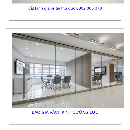
cắt kính giá rẻ tại thủ đức 0902 865 379
BÁO GIÁ VÁCH KÍNH CƯỜNG LỰC