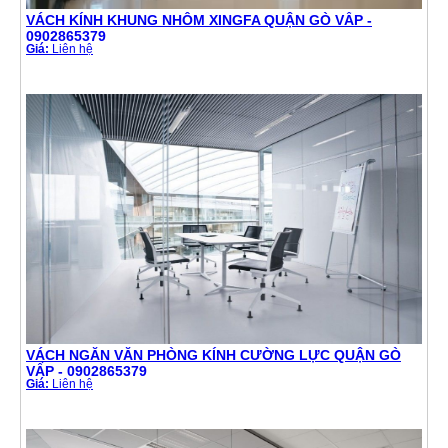
VÁCH KÍNH KHUNG NHÔM XINGFA QUẬN GÒ VẤP -
0902865379
Giá:
Liên hệ
VÁCH NGĂN VĂN PHÒNG KÍNH CƯỜNG LỰC QUẬN GÒ
VẤP - 0902865379
Giá:
Liên hệ