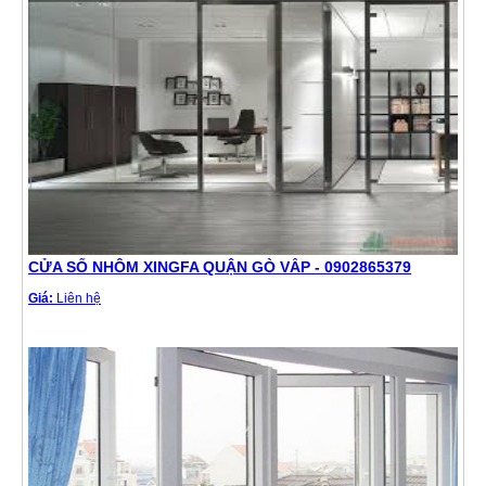
CỬA SỔ NHÔM XINGFA QUẬN GÒ VẤP - 0902865379
Giá:
Liên hệ