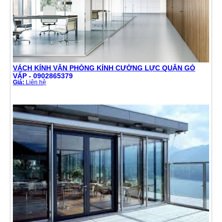
VÁCH KÍNH VĂN PHÒNG KÍNH CƯỜNG LỰC QUẬN GÒ
VẤP - 0902865379
Giá:
Liên hệ