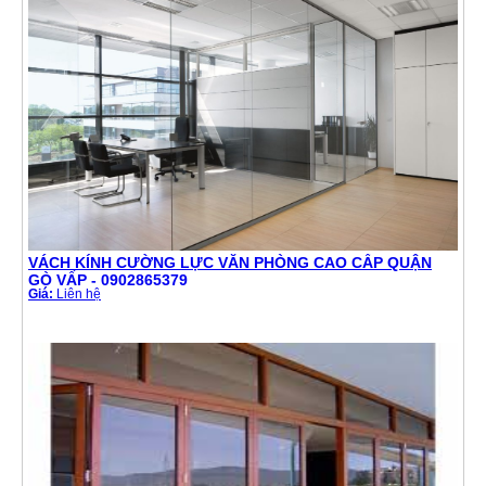
VÁCH KÍNH CƯỜNG LỰC VĂN PHÒNG CAO CẤP QUẬN
GÒ VẤP - 0902865379
Giá:
Liên hệ