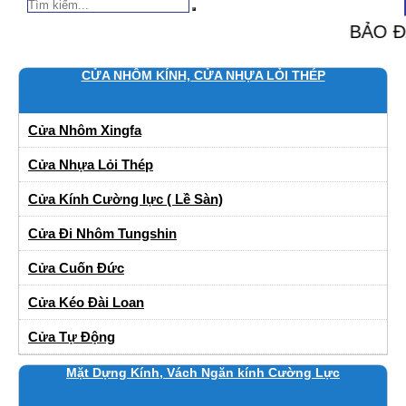
BẢO ĐẢM GIÁ RẺ NHẤT 
CỬA NHÔM KÍNH, CỬA NHỰA LỎI THÉP
Cửa Nhôm Xingfa
Cửa Nhựa Lỏi Thép
Cửa Kính Cường lực ( Lề Sàn)
Cửa Đi Nhôm Tungshin
Cửa Cuốn Đức
Cửa Kéo Đài Loan
Cửa Tự Động
Mặt Dựng Kính, Vách Ngăn kính Cường Lực