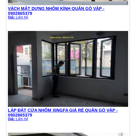
VÁCH MẶT DỰNG NHÔM KÍNH QUẬN GÒ VẤP -
0902865379
Giá:
Liên hệ
LẮP ĐẶT CỬA NHÔM XINGFA GIÁ RẺ QUẬN GÒ VẤP -
0902865379
Giá:
Liên hệ