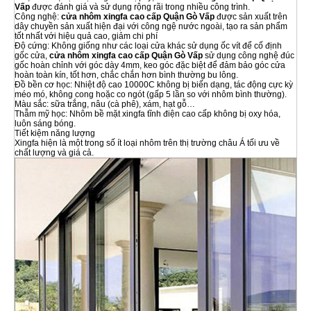
Vấp
được đánh giá và sử dụng rộng rãi trong nhiều công trình.
Công nghệ:
cửa nhôm xingfa cao cấp Quận Gò Vấp
được sản xuất trên
dây chuyền sản xuất hiện đại với công ngệ nước ngoài, tạo ra sản phẩm
tốt nhất với hiệu quả cao, giảm chi phí
Độ cứng: Không giống như các loại cửa khác sử dụng ốc vít để cố định
gốc cửa,
cửa nhôm xingfa cao cấp Quận Gò Vấp
sử dụng công nghệ đúc
gốc hoàn chỉnh với góc dày 4mm, keo góc đặc biệt để đảm bảo góc cửa
hoàn toàn kín, tốt hơn, chắc chắn hơn bình thường bu lông.
Đồ bền cơ học: Nhiệt độ cao 10000C không bị biến dạng, tác động cực kỳ
méo mó, không cong hoặc co ngót (gấp 5 lần so với nhôm bình thường).
Màu sắc: sữa trắng, nâu (cà phê), xám, hạt gỗ…
Thẫm mỹ học: Nhôm bề mặt xingfa tĩnh điện cao cấp không bị oxy hóa,
luôn sáng bóng.
Tiết kiệm năng lượng
Xingfa hiện là một trong số ít loại nhôm trên thị trường châu Á tối ưu về
chất lượng và giá cả.