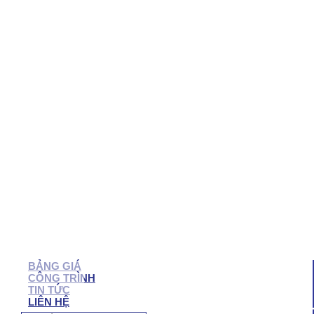
QUẬN 7
QUẬN 6
QUẬN 5
QUẬN 4
QUẬN 3
QUẬN 2
BẠC LIÊU
SÓC TRĂNG
TRÀ VINH
CẦN THƠ
HẬU GIANG
BẾN TRE
VĨNH LONG
TIỀN GIANG
LONG AN
TÂY NINH
BÌNH PHƯỚC
BIÊN HÒA
VŨNG TÀU
BÌNH DƯƠNG
ĐỒNG NAI
NHÔM KÍNH NHƠN TRẠCH
BẢNG GIÁ
CÔNG TRÌNH
TIN TỨC
LIÊN HỆ