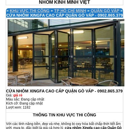
NHÔM KÍNH MINH VIỆT
»
KHU VỰC THI CÔNG
»
TP HỒ CHÍ MINH
»
QUẬN GÒ VẤP
»
CỬA NHÔM XINGFA CAO CẤP QUẬN GÒ VẤP - 0902.865.379
CỬA NHÔM XINGFA CAO CẤP QUẬN GÒ VẤP - 0902.865.379
Giá:
giá rẻ
Màu sắc: Đang cập nhật
Kích cỡ: Đang cập nhật
Lượt xem: 1182
THÔNG TIN KHU VỰC THI CÔNG
Với các tính năng bền, đẹp và nhẹ, không bị oxy hóa bất chấp thời tiết ẩm
ướt, mưa to, đặc biệt là giá cả hợp lý,
cửa nhôm Xingfa
cao cấp
Quận Gò