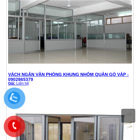
VÁCH NGĂN VĂN PHÒNG KHUNG NHÔM QUẬN GÒ VẤP -
0902865379
Giá:
Liên hệ