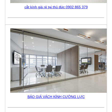
cắt kính giá rẻ tại thủ đức 0902 865 379
BÁO GIÁ VÁCH KÍNH CƯỜNG LỰC