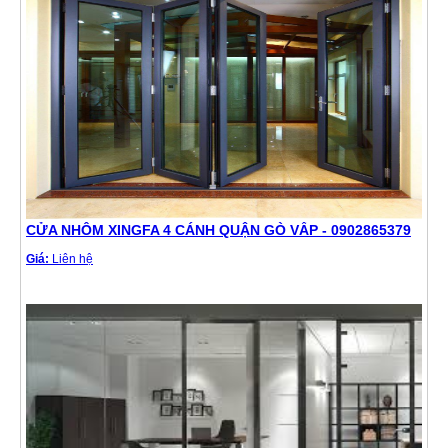
CỬA NHÔM XINGFA 4 CÁNH QUẬN GÒ VẤP - 0902865379
Giá:
Liên hệ