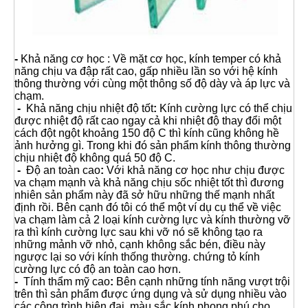
-
Khả năng cơ học : Về mặt cơ học, kính temper có khả
năng chịu va đập rất cao, gấp nhiều lần so với hệ kính
thông thường với cùng một thông số độ dày và áp lực và
chạm.
-
Khả năng chịu nhiệt độ tốt
:
Kính cường lực có thể chịu
được nhiệt độ rất cao ngay cả khi nhiệt độ thay đổi một
cách đột ngột khoảng 150 độ C thì kính cũng không hề
ảnh hưởng gì. Trong khi đó sản phẩm kính thông thường
chịu nhiệt độ không quá 50 độ C.
-
Độ an toàn cao
:
Với khả năng cơ học như chịu được
va chạm mạnh và khả năng chịu sốc nhiệt tốt thì đương
nhiên sản phẩm này đã sở hữu những thế mạnh nhất
định rồi. Bên cạnh đó tôi có thể một ví dụ cụ thể về việc
va chạm làm cả 2 loại kính cường lực và kính thường vỡ
ra thì kính cường lực sau khi vỡ nó sẽ không tạo ra
những mảnh vỡ nhỏ, cạnh không sắc bén, điều này
ngược lại so với kính thống thường. chứng tỏ kính
cường lực có độ an toàn cao hơn.
-
Tính thẩm mỹ cao
:
Bên cạnh những tính năng vượt trội
trên thì sản phẩm được ứng dụng và sử dụng nhiều vào
các công trình hiện đại, màu sắc kính phong phú cho