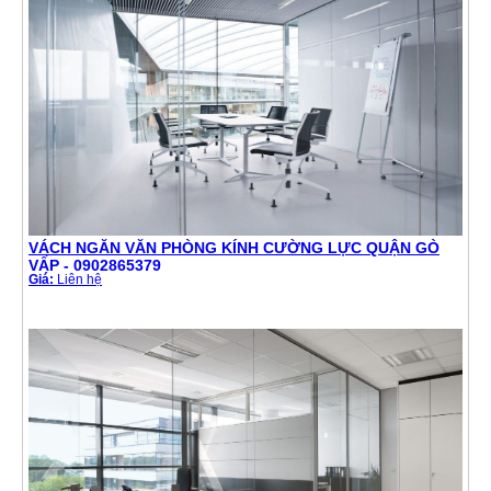
VÁCH NGĂN VĂN PHÒNG KÍNH CƯỜNG LỰC QUẬN GÒ
VẤP - 0902865379
Giá:
Liên hệ