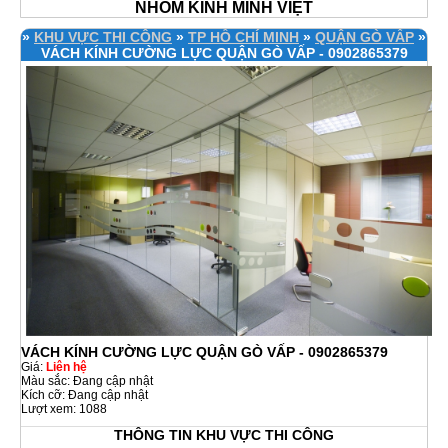
NHÔM KÍNH MINH VIỆT
»
KHU VỰC THI CÔNG
»
TP HỒ CHÍ MINH
»
QUẬN GÒ VẤP
»
VÁCH KÍNH CƯỜNG LỰC QUẬN GÒ VẤP - 0902865379
VÁCH KÍNH CƯỜNG LỰC QUẬN GÒ VẤP - 0902865379
Giá:
Liên hệ
Màu sắc: Đang cập nhật
Kích cỡ: Đang cập nhật
Lượt xem: 1088
THÔNG TIN KHU VỰC THI CÔNG