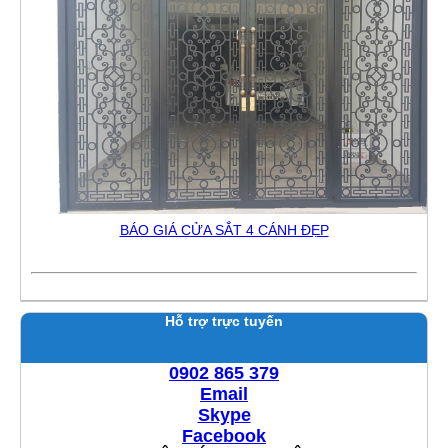
BÁO GIÁ CỬA SẮT 4 CÁNH ĐẸP
Hỗ trợ trực tuyến
0902 865 379
Email
Skype
Facebook