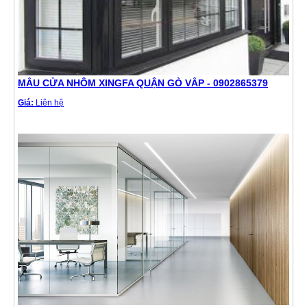
MẪU CỬA NHÔM XINGFA QUẬN GÒ VẤP - 0902865379
Giá:
Liên hệ