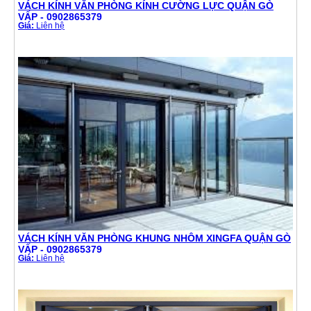
VÁCH KÍNH VĂN PHÒNG KÍNH CƯỜNG LỰC QUẬN GÒ
VẤP - 0902865379
Giá:
Liên hệ
VÁCH KÍNH VĂN PHÒNG KHUNG NHÔM XINGFA QUẬN GÒ
VẤP - 0902865379
Giá:
Liên hệ