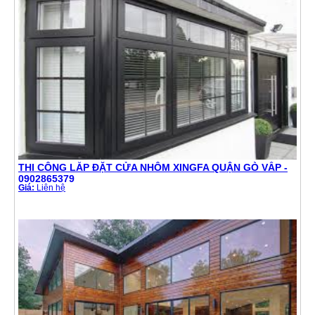
THI CÔNG LẮP ĐẶT CỬA NHÔM XINGFA QUẬN GÒ VẤP -
0902865379
Giá:
Liên hệ