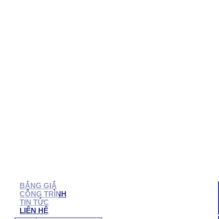
QUẬN 7
QUẬN 6
QUẬN 5
QUẬN 4
QUẬN 3
QUẬN 2
BẠC LIÊU
SÓC TRĂNG
TRÀ VINH
CẦN THƠ
HẬU GIANG
BẾN TRE
VĨNH LONG
TIỀN GIANG
LONG AN
TÂY NINH
BÌNH PHƯỚC
BIÊN HÒA
VŨNG TÀU
BÌNH DƯƠNG
ĐỒNG NAI
NHÔM KÍNH NHƠN TRẠCH
BẢNG GIÁ
CÔNG TRÌNH
TIN TỨC
LIÊN HỆ