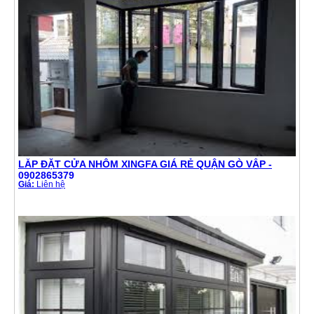
LẮP ĐẶT CỬA NHÔM XINGFA GIÁ RẺ QUẬN GÒ VẤP -
0902865379
Giá:
Liên hệ