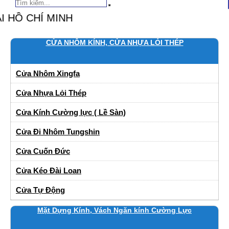
BẢO
CỬA NHÔM KÍNH, CỬA NHỰA LỎI THÉP
Cửa Nhôm Xingfa
Cửa Nhựa Lỏi Thép
Cửa Kính Cường lực ( Lề Sàn)
Cửa Đi Nhôm Tungshin
Cửa Cuốn Đức
Cửa Kéo Đài Loan
Cửa Tự Động
Mặt Dựng Kính, Vách Ngăn kính Cường Lực