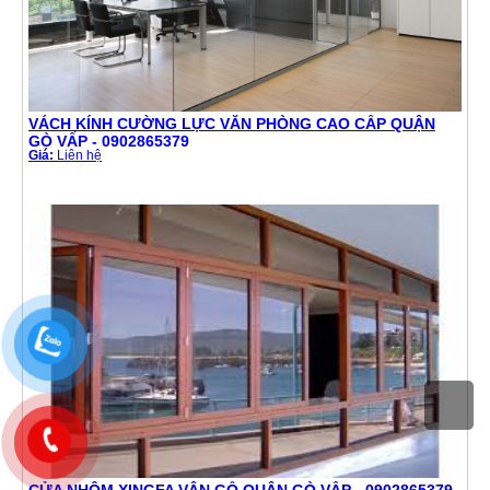
VÁCH KÍNH CƯỜNG LỰC VĂN PHÒNG CAO CẤP QUẬN
GÒ VẤP - 0902865379
Giá:
Liên hệ