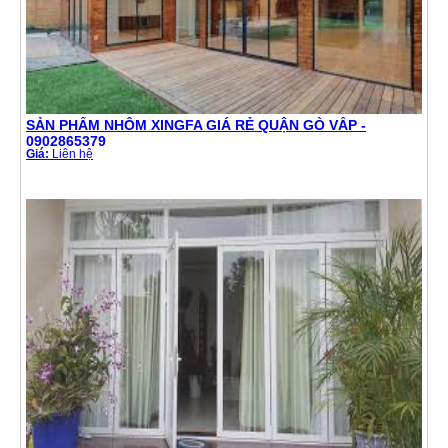
SẢN PHẨM NHÔM XINGFA GIÁ RẺ QUẬN GÒ VẤP -
0902865379
Giá:
Liên hệ