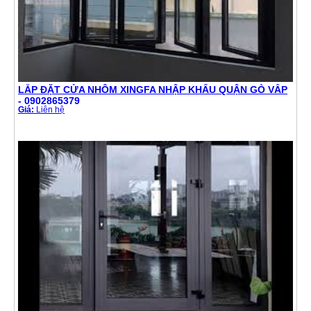
LẮP ĐẶT CỬA NHÔM XINGFA NHẬP KHẨU QUẬN GÒ VẤP
- 0902865379
Giá:
Liên hệ