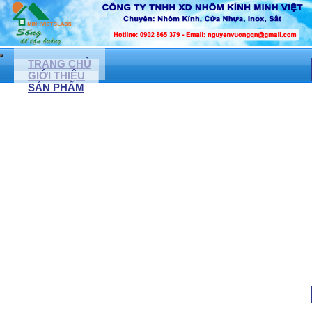
TRANG CHỦ
GIỚI THIỆU
SẢN PHẨM
CỬA NHÔM KÍNH, CỬA NHỰA LỎI THÉP
CỬA NHÔM XINGFA
CỬA NHỰA LỎI THÉP
CỬA KÍNH CƯỜNG LỰC ( LỀ SÀN)
NONE
CỬA ĐI NHÔM TUNGSHIN
CỬA CUỐN ĐỨC
NONE
CỬA KÉO ĐÀI LOAN
CỬA TỰ ĐỘNG
MẶT DỰNG KÍNH, VÁCH NGĂN KÍNH CƯỜNG LỰC
VÁCH NGĂN KÍNH CƯỜNG LỰC
VÁCH NGĂN NHÔM KÍNH
VÁCH KÍNH VĂN PHÒNG
VÁCH KÍNH CÁCH ÂM
VÁCH KÍNH PHÒNG TẮM
PHÒNG TẮM KÍNH CƯỜNG LỰC
VÁCH KÍNH TRANG TRÍ