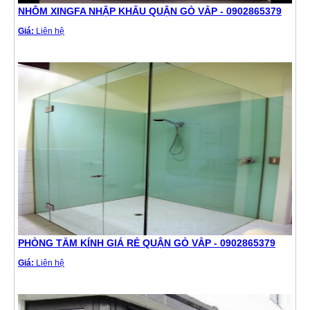
NHÔM XINGFA NHẬP KHẨU QUẬN GÒ VẤP - 0902865379
Giá:
Liên hệ
PHÒNG TẮM KÍNH GIÁ RẺ QUẬN GÒ VẤP - 0902865379
Giá:
Liên hệ