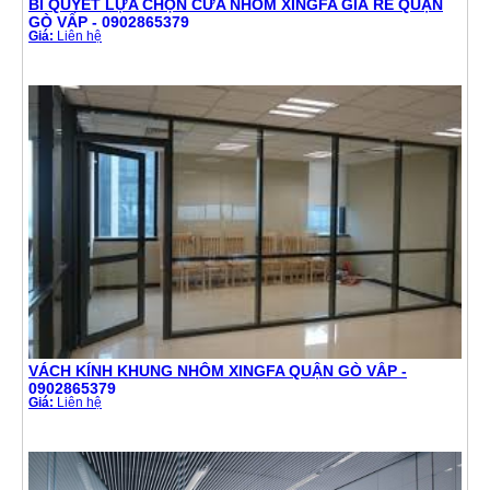
BÍ QUYẾT LỰA CHỌN CỬA NHÔM XINGFA GIÁ RẺ QUẬN
GÒ VẤP - 0902865379
Giá:
Liên hệ
VÁCH KÍNH KHUNG NHÔM XINGFA QUẬN GÒ VẤP -
0902865379
Giá:
Liên hệ