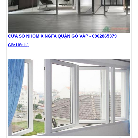
CỬA SỔ NHÔM XINGFA QUẬN GÒ VẤP - 0902865379
Giá:
Liên hệ