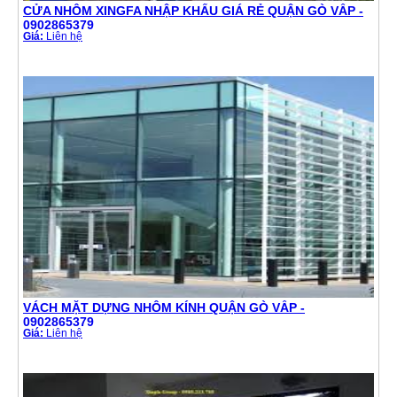
CỬA NHÔM XINGFA NHẬP KHẨU GIÁ RẺ QUẬN GÒ VẤP -
0902865379
Giá:
Liên hệ
VÁCH MẶT DỰNG NHÔM KÍNH QUẬN GÒ VẤP -
0902865379
Giá:
Liên hệ