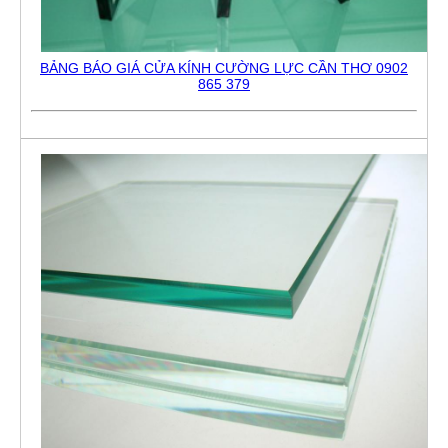
BẢNG BÁO GIÁ CỬA KÍNH CƯỜNG LỰC CẦN THƠ 0902
865 379