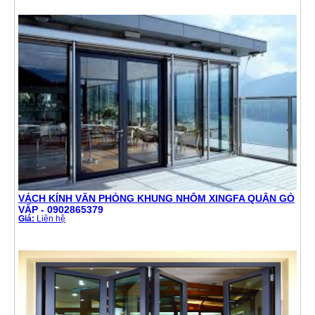
VÁCH KÍNH VĂN PHÒNG KHUNG NHÔM XINGFA QUẬN GÒ
VẤP - 0902865379
Giá:
Liên hệ