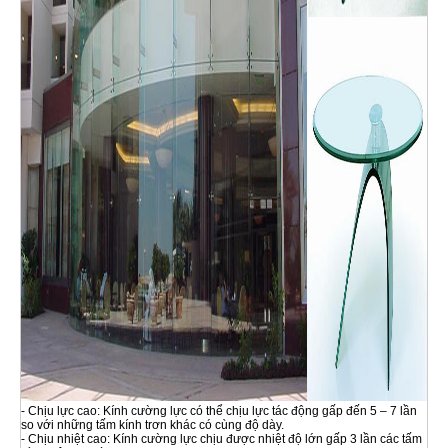
- Chịu lực cao: Kính cường lực có thể chịu lực tác động gấp đến 5 – 7 lần
so với những tấm kính trơn khác có cùng độ dày.
- Chịu nhiệt cao: Kính cường lực chịu được nhiệt độ lớn gấp 3 lần các tấm