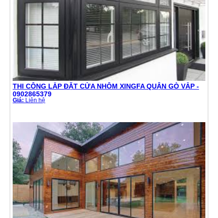
THI CÔNG LẮP ĐẶT CỬA NHÔM XINGFA QUẬN GÒ VẤP -
0902865379
Giá:
Liên hệ