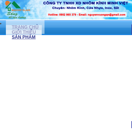
TRANG CHỦ
GIỚI THIỆU
SẢN PHẨM
CỬA NHÔM KÍNH, CỬA NHỰA LỎI THÉP
CỬA NHÔM XINGFA
CỬA NHỰA LỎI THÉP
CỬA KÍNH CƯỜNG LỰC ( LỀ SÀN)
NONE
CỬA ĐI NHÔM TUNGSHIN
CỬA CUỐN ĐỨC
NONE
CỬA KÉO ĐÀI LOAN
CỬA TỰ ĐỘNG
MẶT DỰNG KÍNH, VÁCH NGĂN KÍNH CƯỜNG LỰC
VÁCH NGĂN KÍNH CƯỜNG LỰC
VÁCH NGĂN NHÔM KÍNH
VÁCH KÍNH VĂN PHÒNG
VÁCH KÍNH CÁCH ÂM
VÁCH KÍNH PHÒNG TẮM
PHÒNG TẮM KÍNH CƯỜNG LỰC
VÁCH KÍNH TRANG TRÍ