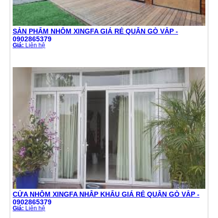
SẢN PHẨM NHÔM XINGFA GIÁ RẺ QUẬN GÒ VẤP -
0902865379
Giá:
Liên hệ
CỬA NHÔM XINGFA NHẬP KHẨU GIÁ RẺ QUẬN GÒ VẤP -
0902865379
Giá:
Liên hệ