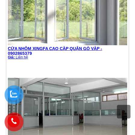
CỬA NHÔM XINGFA CAO CẤP QUẬN GÒ VẤP -
0902865379
Giá:
Liên hệ