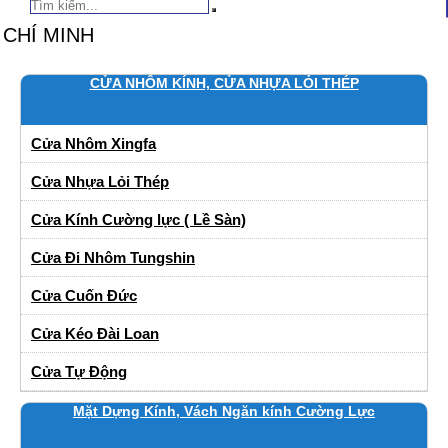
BẢO ĐẢM
CỬA NHÔM KÍNH, CỬA NHỰA LỎI THÉP
Cửa Nhôm Xingfa
Cửa Nhựa Lỏi Thép
Cửa Kính Cường lực ( Lề Sàn)
Cửa Đi Nhôm Tungshin
Cửa Cuốn Đức
Cửa Kéo Đài Loan
Cửa Tự Động
Mặt Dựng Kính, Vách Ngăn kính Cường Lực