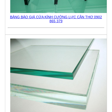
BẢNG BÁO GIÁ CỬA KÍNH CƯỜNG LỰC CẦN THƠ 0902
865 379