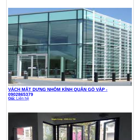
VÁCH MẶT DỰNG NHÔM KÍNH QUẬN GÒ VẤP -
0902865379
Giá:
Liên hệ