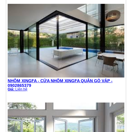
NHÔM XINGFA - CỬA NHÔM XINGFA QUẬN GÒ VẤP -
0902865379
Giá:
Liên hệ