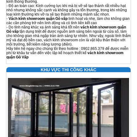
kính thông thường.
- Độ an toàn cao: Kính cường lực khi mà bị vỡ sẽ tạo thành rất nhiều hạt
nhỏ nhưng không sắc cạnh và không gây ra tổn thương, trong khi những
loại kính thường khi vỡ ra sẽ tạo thành những mảnh sắc nhọn.
-
Vách kính showroom quận Gò vấp
linh hoạt và nhẹ, làm cho không gian
các căn phòng trở nên linh động và có tính liên kết cao
- Do tính năng khúc xạ ánh sáng khá tốt nên
vách kính showroom
quận
Gò vấp
tận dụng triệt để được nguồn ánh sáng bên ngoài từ cửa sổ, làm
cho không gian nhà ngập tràn ánh sáng tự nhiên. Như vậy, ngoài tính thẩm
mỹ và đạt độ bền cao, vách kính showroom còn là vật liệu thân thiện với
môi trường, tiết kiệm năng lượng (điện).
Hãy liên hệ ngay cho chúng tôi theo hotline : 0902.865.379 để được miễn
phí từ khâu tư vấn đến việc lập kế hoạch thiết kế
vách kính showroom
quận Gò Vấp
KHU VỰC THI CÔNG KHÁC