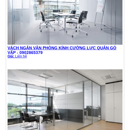
VÁCH NGĂN VĂN PHÒNG KÍNH CƯỜNG LỰC QUẬN GÒ
VẤP - 0902865379
Giá:
Liên hệ