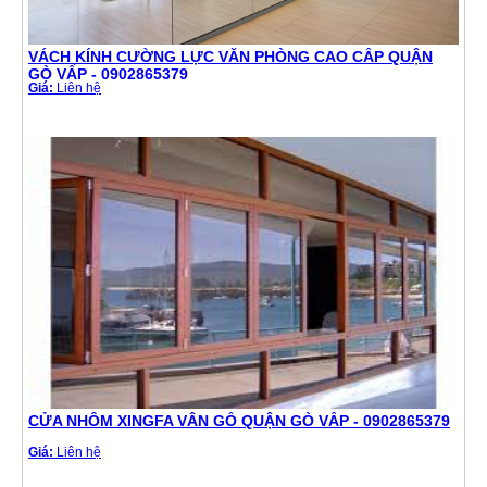
VÁCH KÍNH CƯỜNG LỰC VĂN PHÒNG CAO CẤP QUẬN
GÒ VẤP - 0902865379
Giá:
Liên hệ
CỬA NHÔM XINGFA VÂN GỖ QUẬN GÒ VẤP - 0902865379
Giá:
Liên hệ