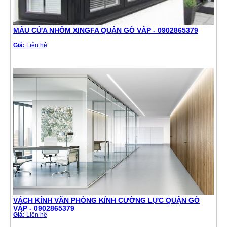
MẪU CỬA NHÔM XINGFA QUẬN GÒ VẤP - 0902865379
Giá:
Liên hệ
VÁCH KÍNH VĂN PHÒNG KÍNH CƯỜNG LỰC QUẬN GÒ
VẤP - 0902865379
Giá:
Liên hệ