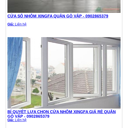
CỬA SỔ NHÔM XINGFA QUẬN GÒ VẤP - 0902865379
Giá:
Liên hệ
BÍ QUYẾT LỰA CHỌN CỬA NHÔM XINGFA GIÁ RẺ QUẬN
GÒ VẤP - 0902865379
Giá:
Liên hệ