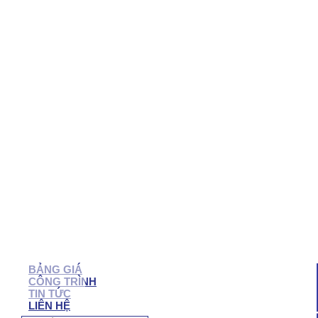
QUẬN 7
QUẬN 6
QUẬN 5
QUẬN 4
QUẬN 3
QUẬN 2
BẠC LIÊU
SÓC TRĂNG
TRÀ VINH
CẦN THƠ
HẬU GIANG
BẾN TRE
VĨNH LONG
TIỀN GIANG
LONG AN
TÂY NINH
BÌNH PHƯỚC
BIÊN HÒA
VŨNG TÀU
BÌNH DƯƠNG
ĐỒNG NAI
NHÔM KÍNH NHƠN TRẠCH
BẢNG GIÁ
CÔNG TRÌNH
TIN TỨC
LIÊN HỆ