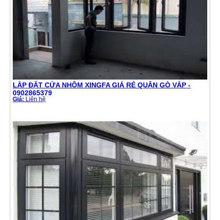
LẮP ĐẶT CỬA NHÔM XINGFA GIÁ RẺ QUẬN GÒ VẤP -
0902865379
Giá:
Liên hệ