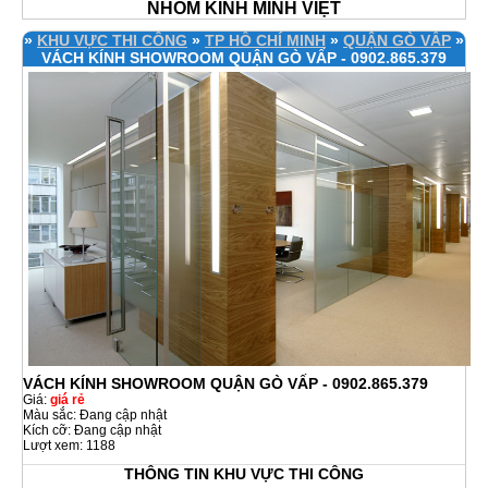
NHÔM KÍNH MINH VIỆT
»
KHU VỰC THI CÔNG
»
TP HỒ CHÍ MINH
»
QUẬN GÒ VẤP
»
VÁCH KÍNH SHOWROOM QUẬN GÒ VẤP - 0902.865.379
VÁCH KÍNH SHOWROOM QUẬN GÒ VẤP - 0902.865.379
Giá:
giá rẻ
Màu sắc: Đang cập nhật
Kích cỡ: Đang cập nhật
Lượt xem: 1188
THÔNG TIN KHU VỰC THI CÔNG