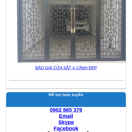
BÁO GIÁ CỬA SẮT 4 CÁNH ĐẸP
Hỗ trợ trực tuyến
0902 865 379
Email
Skype
Facebook