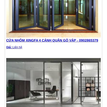
CỬA NHÔM XINGFA 4 CÁNH QUẬN GÒ VẤP - 0902865379
Giá:
Liên hệ