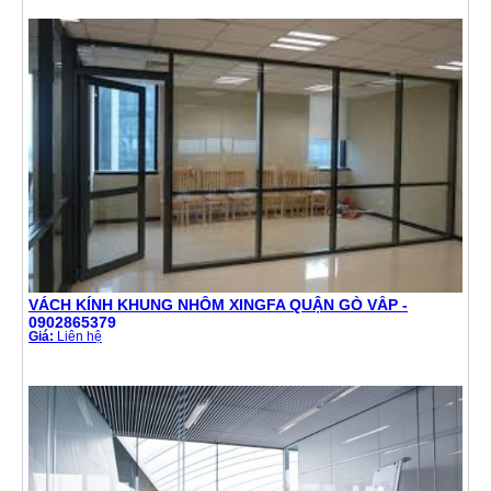
VÁCH KÍNH KHUNG NHÔM XINGFA QUẬN GÒ VẤP -
0902865379
Giá:
Liên hệ