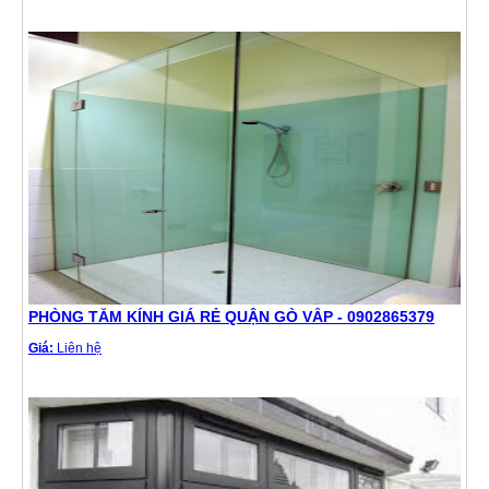
PHÒNG TẮM KÍNH GIÁ RẺ QUẬN GÒ VẤP - 0902865379
Giá:
Liên hệ