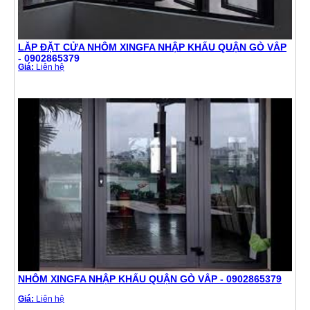
LẮP ĐẶT CỬA NHÔM XINGFA NHẬP KHẨU QUẬN GÒ VẤP
- 0902865379
Giá:
Liên hệ
NHÔM XINGFA NHẬP KHẨU QUẬN GÒ VẤP - 0902865379
Giá:
Liên hệ