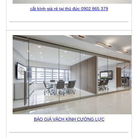
cắt kính giá rẻ tại thủ đức 0902 865 379
BÁO GIÁ VÁCH KÍNH CƯỜNG LỰC