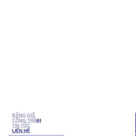
QUẬN 7
QUẬN 6
QUẬN 5
QUẬN 4
QUẬN 3
QUẬN 2
BẠC LIÊU
SÓC TRĂNG
TRÀ VINH
CẦN THƠ
HẬU GIANG
BẾN TRE
VĨNH LONG
TIỀN GIANG
LONG AN
TÂY NINH
BÌNH PHƯỚC
BIÊN HÒA
VŨNG TÀU
BÌNH DƯƠNG
ĐỒNG NAI
NHÔM KÍNH NHƠN TRẠCH
BẢNG GIÁ
CÔNG TRÌNH
TIN TỨC
LIÊN HỆ