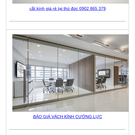
cắt kính giá rẻ tại thủ đức 0902 865 379
BÁO GIÁ VÁCH KÍNH CƯỜNG LỰC