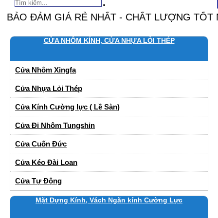
 ĐẢM GIÁ RẺ NHẤT - CHẤT LƯỢNG TỐT NHẤT 
CỬA NHÔM KÍNH, CỬA NHỰA LỎI THÉP
Cửa Nhôm Xingfa
Cửa Nhựa Lỏi Thép
Cửa Kính Cường lực ( Lề Sàn)
Cửa Đi Nhôm Tungshin
Cửa Cuốn Đức
Cửa Kéo Đài Loan
Cửa Tự Động
Mặt Dựng Kính, Vách Ngăn kính Cường Lực