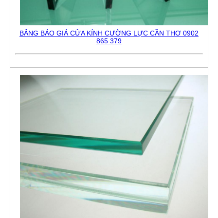
BẢNG BÁO GIÁ CỬA KÍNH CƯỜNG LỰC CẦN THƠ 0902
865 379