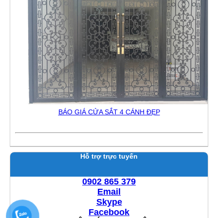
BÁO GIÁ CỬA SẮT 4 CÁNH ĐẸP
Hỗ trợ trực tuyến
0902 865 379
Email
Skype
Facebook