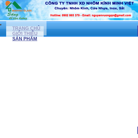
TRANG CHỦ
GIỚI THIỆU
SẢN PHẨM
CỬA NHÔM KÍNH, CỬA NHỰA LỎI THÉP
CỬA NHÔM XINGFA
CỬA NHỰA LỎI THÉP
CỬA KÍNH CƯỜNG LỰC ( LỀ SÀN)
NONE
CỬA ĐI NHÔM TUNGSHIN
CỬA CUỐN ĐỨC
NONE
CỬA KÉO ĐÀI LOAN
CỬA TỰ ĐỘNG
MẶT DỰNG KÍNH, VÁCH NGĂN KÍNH CƯỜNG LỰC
VÁCH NGĂN KÍNH CƯỜNG LỰC
VÁCH NGĂN NHÔM KÍNH
VÁCH KÍNH VĂN PHÒNG
VÁCH KÍNH CÁCH ÂM
VÁCH KÍNH PHÒNG TẮM
PHÒNG TẮM KÍNH CƯỜNG LỰC
VÁCH KÍNH TRANG TRÍ